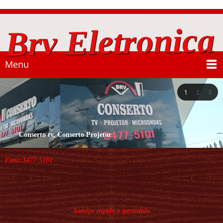
Brv Eletronica
Menu
1
2
3
Conserto tv, Conserto Projetor
Fone:
3477-5101
Serviço rápido e garantido